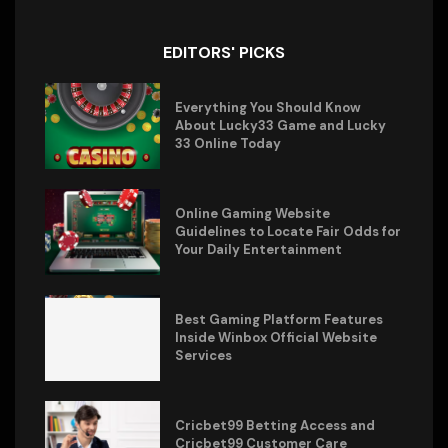
EDITORS' PICKS
Everything You Should Know
About Lucky33 Game and Lucky
33 Online Today
Online Gaming Website
Guidelines to Locate Fair Odds for
Your Daily Entertainment
Best Gaming Platform Features
Inside Winbox Official Website
Services
Cricbet99 Betting Access and
Cricbet99 Customer Care