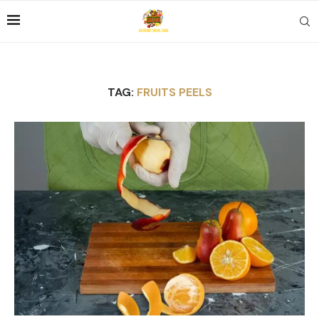
TAG:
FRUITS PEELS