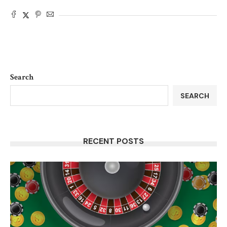
Search
SEARCH
RECENT POSTS