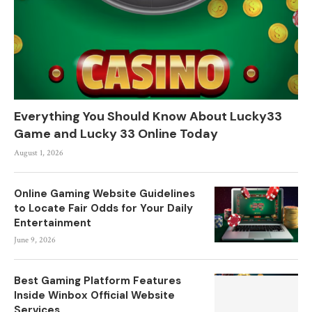
Everything You Should Know About Lucky33
Game and Lucky 33 Online Today
August 1, 2026
Online Gaming Website Guidelines
to Locate Fair Odds for Your Daily
Entertainment
June 9, 2026
Best Gaming Platform Features
Inside Winbox Official Website
Services