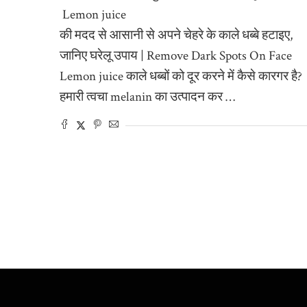
Lemon juice
की मदद से आसानी से अपने चेहरे के काले धब्बे हटाइए,
जानिए घरेलू उपाय | Remove Dark Spots On Face
Lemon juice काले धब्बों को दूर करने में कैसे कारगर है?
हमारी त्वचा melanin का उत्पादन कर …