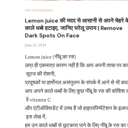
UNCATEGORIZED
Lemon juice की मदद से आसानी से अपने चेहरे क
काले धब्बे हटाइए, जानिए घरेलू उपाय | Remove
Dark Spots On Face
June 25, 2024
Lemon juice (नींबू का रस)
उम्र ही एकमात्र कारण नहीं है कि आप अपनी त्वचा पर काले
सूरज की रोशनी,
प्रदूषकों या हार्मोनल असंतुलन के संपर्क में आने से भी काल
आप अपने काले धब्बों के लिए कुछ नींबू के रस की कोशिश 
वे vitamin C
और एंटीऑक्सिडेंट में उच्च हैं जो हाइपरपिग्मेंटेशन के इलाज
इस लेख में,
हम उन काले धब्बों से छुटकारा पाने के लिए नींबू के रस का 